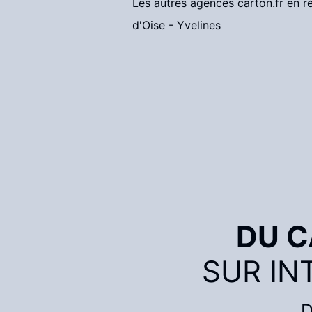
Les autres agences carton.fr en r
d'Oise
-
Yvelines
DU 
SUR IN
D