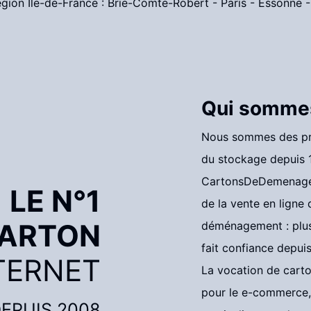
égion Île-de-France :
Brie-Comte-Robert
-
Paris
-
Essonne
Qui somme
Nous sommes des pro
du stockage depuis 1
CartonsDeDemenag
LE N°1
de la vente en ligne
CARTON
déménagement : plus
fait confiance depui
TERNET
La vocation de
carto
pour le e-commerce, 
EPUIS 2008