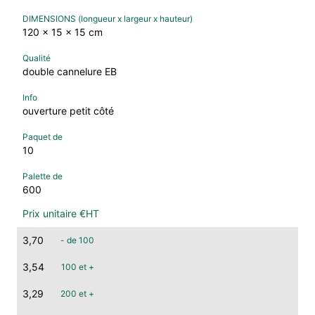
120 x 15 x 15 cm
double cannelure EB
ouverture petit côté
10
600
3,70
- de 100
3,54
100 et +
3,29
200 et +