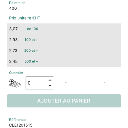
400
3,07
- de 100
2,93
100 et +
2,73
200 et +
2,45
500 et +
-
-
AJOUTER AU PANIER
CLE1201515