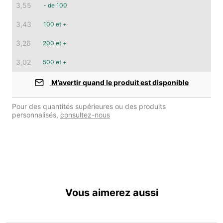
3,55
- de 100
3,43
100 et +
3,26
200 et +
3,02
500 et +
M’avertir quand le produit est disponible
Pour des quantités supérieures ou des produits
personnalisés,
consultez-nous
Vous aimerez aussi