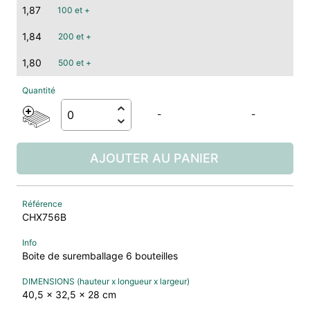
1,87
100 et +
1,84
200 et +
1,80
500 et +
-
-
AJOUTER AU PANIER
CHX756B
Boite de suremballage 6 bouteilles
40,5 x 32,5 x 28 cm