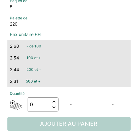
5
220
2,60
- de 100
2,54
100 et +
2,44
200 et +
2,31
500 et +
-
-
AJOUTER AU PANIER