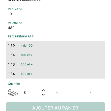
10
480
1,59
- de 100
1,54
100 et +
1,46
200 et +
1,34
500 et +
-
-
AJOUTER AU PANIER