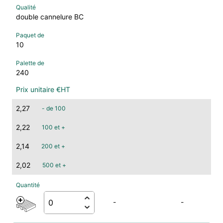
double cannelure BC
10
240
2,27
- de 100
2,22
100 et +
2,14
200 et +
2,02
500 et +
-
-