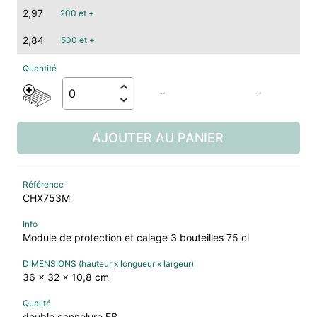
2,97
200 et +
2,84
500 et +
-
-
AJOUTER AU PANIER
CHX753M
Module de protection et calage 3 bouteilles 75 cl
36 x 32 x 10,8 cm
double cannelure EB