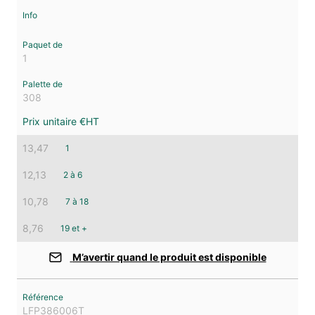
1
308
13,47
1
12,13
2 à 6
10,78
7 à 18
8,76
19 et +
M’avertir quand le produit est disponible
LFP386006T