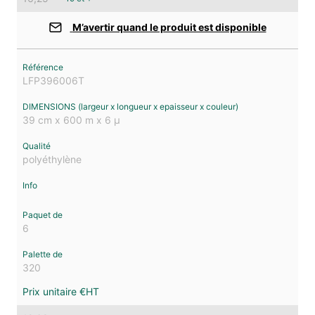
M’avertir quand le produit est disponible
LFP396006T
39 cm x 600 m x 6 µ
polyéthylène
6
320