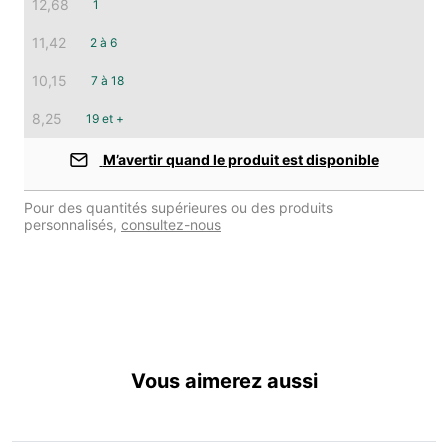
12,68
1
11,42
2 à 6
10,15
7 à 18
8,25
19 et +
M’avertir quand le produit est disponible
Pour des quantités supérieures ou des produits
personnalisés,
consultez-nous
Vous aimerez aussi