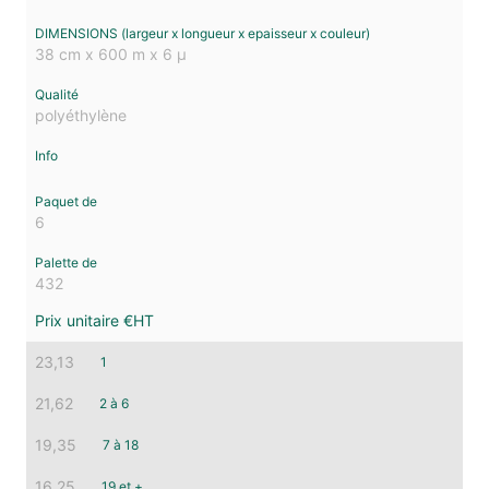
38 cm x 600 m x 6 µ
polyéthylène
6
432
23,13
1
21,62
2 à 6
19,35
7 à 18
16,25
19 et +