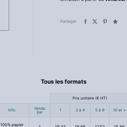
Partager
Tous les formats
Prix unitaire (€ HT)
Vendu
Info
1
2 à 4
5 à 9
10 et +
par
100% papier
1
19,42
18,66
17,52
15,96