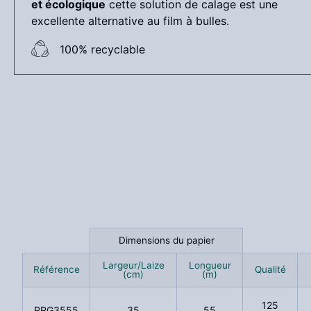
et écologique
cette solution de calage est une
excellente alternative au film à bulles.
100% recyclable
Dimensions du papier
Largeur/Laize
Longueur
Référence
Qualité
(cm)
(m)
125
PPG3555
35
55