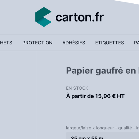
HETS
PROTECTION
ADHÉSIFS
ETIQUETTES
P
Papier gaufré en 
EN STOCK
À partir de 15,96 € HT
largeur/laize x longueur - qualité - i
35 cm x 55 m