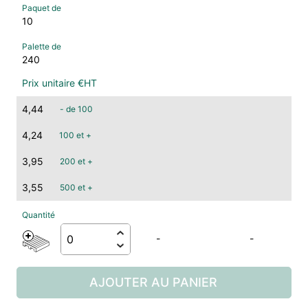
10
240
4,44
- de 100
4,24
100 et +
3,95
200 et +
3,55
500 et +
-
-
AJOUTER AU PANIER