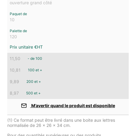
ouverture grand côté
10
120
11,50
- de 100
10,81
100 et +
9,89
200 et +
8,97
500 et +
M’avertir quand le produit est disponible
(1) Ce format peut être livré dans une boite aux lettres
normalisée de 26 x 26 x 34 cm.
Pour des quantités supérieures ou des produits