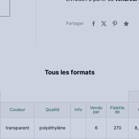
Partager
Tous les formats
Vendu
Vendu
Palette
Palette
Couleur
Couleur
Qualité
Qualité
Info
Info
par
par
de
de
transparent
polyéthylène
6
270
8