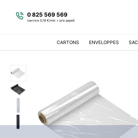
0 825 569 569
(service 0,18 €/min + prix appel)
CARTONS
ENVELOPPES
SAC