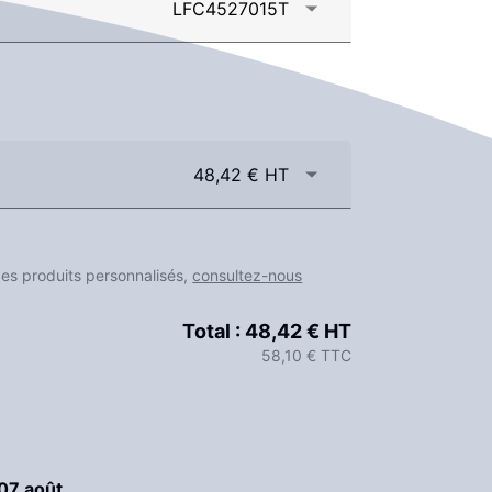
LFC4527015T
48,42 € HT
des produits personnalisés,
consultez-nous
Total :
48,42 € HT
58,10 € TTC
07 août