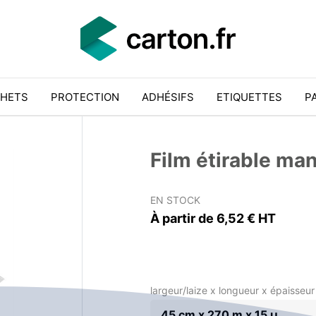
HETS
PROTECTION
ADHÉSIFS
ETIQUETTES
P
Film étirable ma
EN STOCK
À partir de 6,52 € HT
largeur/laize x longueur x épaisseur 
45 cm x 270 m x 15 µ