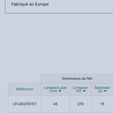
Fabriqué en Europe
Dimensions du film
Dimensions du film
Largeur/Laize
Largeur/Laize
Longueur
Longueur
Epaisseur
Epaisseur
Référence
Référence
(cm)
(cm)
(m)
(m)
(µ)
(µ)
LFC4527015T
45
270
15