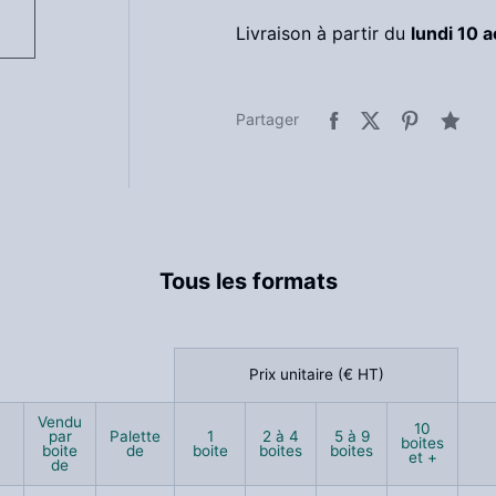
Livraison à partir du
lundi 10 
Partager
Tous les formats
Prix unitaire (€ HT)
Prix unitaire (€ HT)
Vendu
Vendu
10
10
par
par
Palette
Palette
1
1
2 à 4
2 à 4
5 à 9
5 à 9
boites
boites
boite
boite
de
de
boite
boite
boites
boites
boites
boites
et +
et +
de
de