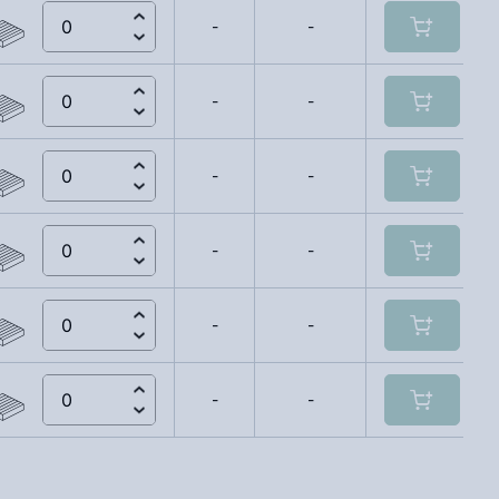
-
-
-
-
-
-
-
-
-
-
-
-