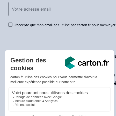
J’accepte que mon email soit utilisé par carton.fr pour m’envoyer
SERVICE CLIENT
NOTRE QUO
Livraison
Actualités
Prix bas garantis
Promotions
Conseils utiles
Entreprise 
Guide de choix des cartons
Guide de choix des adhésifs