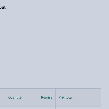
août
Quantité
Quantité
Remise
Remise
Prix total
Prix total