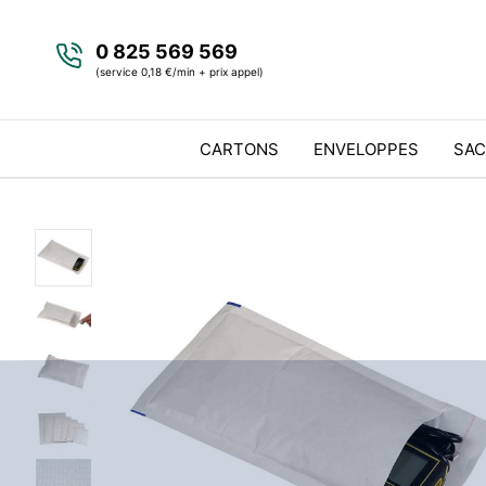
0 825 569 569
(service 0,18 €/min + prix appel)
CARTONS
ENVELOPPES
SAC