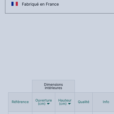
Fabriqué en France
Dimensions
Dimensions
intérieures
intérieures
Ouverture
Ouverture
Hauteur
Hauteur
Référence
Référence
Qualité
Qualité
Info
Info
(cm)
(cm)
(cm)
(cm)