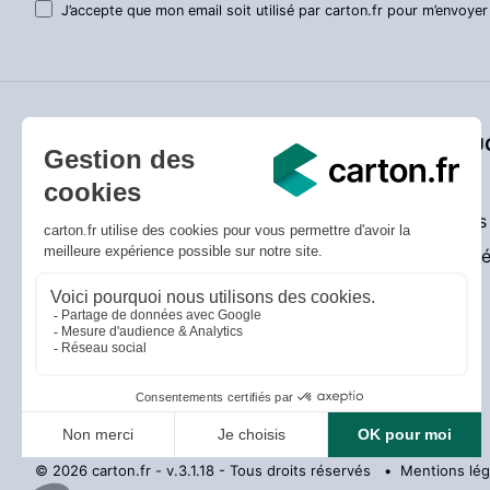
J’accepte que mon email soit utilisé par carton.fr pour m’envoyer
SERVICE CLIENT
NOTRE QUO
Livraison
Actualités
Prix bas garantis
Promotions
Conseils utiles
Entreprise 
Guide de choix des cartons
Guide de choix des adhésifs
© 2026 carton.fr - v.3.1.18 - Tous droits réservés
Mentions lég