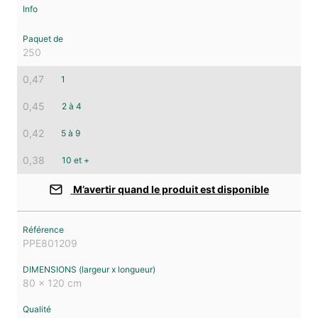
250
0,47
1
0,45
2 à 4
0,42
5 à 9
0,38
10 et +
M’avertir quand le produit est disponible
PPE801209
80 x 120 cm