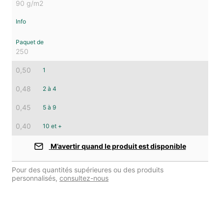
90 g/m2
250
0,50
1
0,48
2 à 4
0,45
5 à 9
0,40
10 et +
M’avertir quand le produit est disponible
Pour des quantités supérieures ou des produits
personnalisés,
consultez-nous