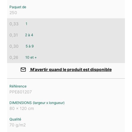
250
0,33
1
0,31
2 à 4
0,30
5 à 9
0,26
10 et +
M’avertir quand le produit est disponible
PPE801207
80 x 120 cm
70 g/m2