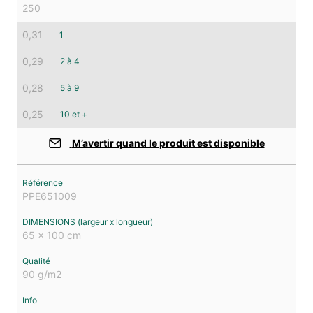
250
0,31
1
0,29
2 à 4
0,28
5 à 9
0,25
10 et +
M’avertir quand le produit est disponible
PPE651009
65 x 100 cm
90 g/m2