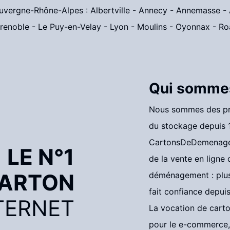
Auvergne-Rhône-Alpes :
Albertville
-
Annecy
-
Annemasse
-
renoble
-
Le Puy-en-Velay
-
Lyon
-
Moulins
-
Oyonnax
-
Ro
Qui somme
Nous sommes des pro
du stockage depuis 1
CartonsDeDemenag
LE N°1
de la vente en ligne
CARTON
déménagement : plus
fait confiance depui
TERNET
La vocation de
carto
pour le e-commerce, 