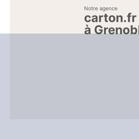
Notre agence
carton.fr
à Grenob